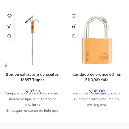
Bomba extractora de aceites
Candado de bronce 60mm
16857 Truper
E110/60 Yale
S/
87.00
S/
45.00
Cuerpo y tubo fabricados de acero.
Gancho en acero endurecido.
Tuerca de fijación al tambo de
Cuerpo en latón endurecido.
200 litros.
Antisegueta.
Empaque resistente de hule que
evita fugas y no se deforma.