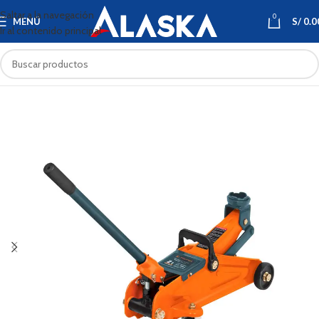
Saltar a la navegación
0
MENÚ
S/
0.0
Ir al contenido principal