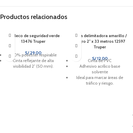
Productos relacionados
Chaleco de seguridad verde
Cinta delimitadora amarillo /
13476 Truper
negro 2″ x 33 metros 12597
Truper
S/
29.00
100% poliéster respirable
S/
12.00
Cinta reflejante de alta
Cinta de PVC
visibilidad 2” (50 mm).
Adhesivo acrílico base
solvente
Ideal para marcar áreas de
tráfico y riesgo.