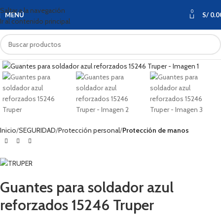
Saltar a la navegación
0
MENÚ
S/
0.0
Ir al contenido principal
Haga clic para ampliar
Inicio
SEGURIDAD
Protección personal
Protección de manos
Guantes para soldador azul
reforzados 15246 Truper