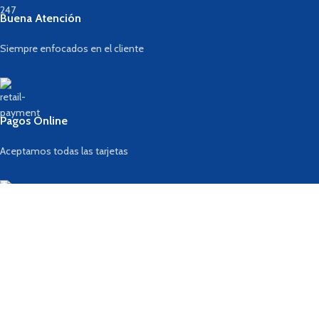
Buena Atención
Siempre enfocados en el cliente
Pagos Online
Aceptamos todas las tarjetas
Web Segura
Siempre actualizandonos
Principal: Calle 7 N° 119 Urb. El Álamo Comas Lima Perú