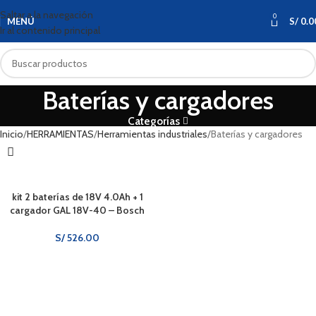
Saltar a la navegación
0
MENÚ
S/
0.0
Ir al contenido principal
Baterías y cargadores
Categorías
Inicio
HERRAMIENTAS
Herramientas industriales
Baterías y cargadores
kit 2 baterías de 18V 4.0Ah + 1
cargador GAL 18V-40 – Bosch
S/
526.00