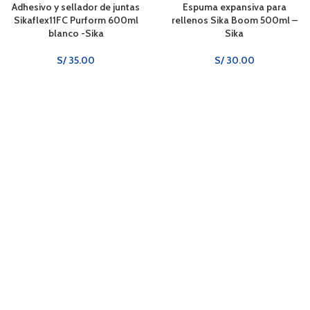
AGOTA
Adhesivo y sellador de juntas
Espuma expansiva para
Sikaflex11FC Purform 600ml
rellenos Sika Boom 500ml –
DO
blanco -Sika
Sika
S/
35.00
S/
30.00