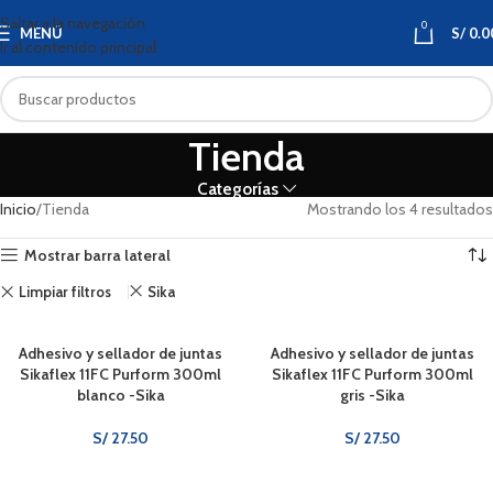
Saltar a la navegación
0
MENÚ
S/
0.0
Ir al contenido principal
Tienda
Categorías
Inicio
Tienda
Mostrando los 4 resultados
Mostrar barra lateral
Limpiar filtros
Sika
Adhesivo y sellador de juntas
Adhesivo y sellador de juntas
Sikaflex 11FC Purform 300ml
Sikaflex 11FC Purform 300ml
blanco -Sika
gris -Sika
S/
27.50
S/
27.50