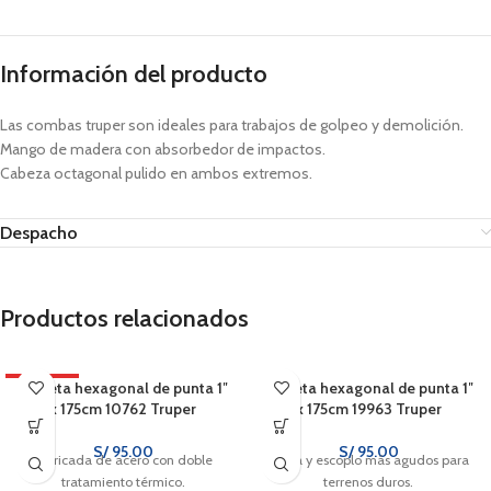
Información del producto
Las combas truper son ideales para trabajos de golpeo y demolición.
Mango de madera con absorbedor de impactos.
Cabeza octagonal pulido en ambos extremos.
Despacho
Productos relacionados
CALIENTE
Barreta hexagonal de punta 1″
Barreta hexagonal de punta 1″
x 175cm 10762 Truper
x 175cm 19963 Truper
S/
95.00
S/
95.00
Fabricada de acero con doble
Punta y escoplo más agudos para
tratamiento térmico.
terrenos duros.