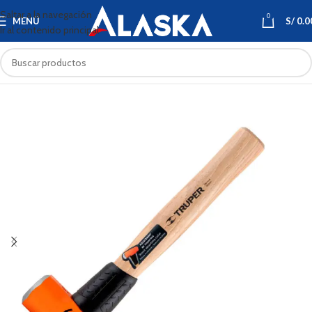
Saltar a la navegación
0
MENÚ
S/
0.0
Ir al contenido principal