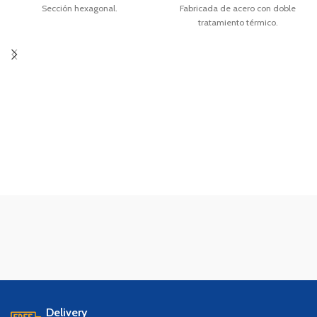
Sección hexagonal.
Fabricada de acero con doble
tratamiento térmico.
Sección hexagonal.
Uso pesado
Delivery