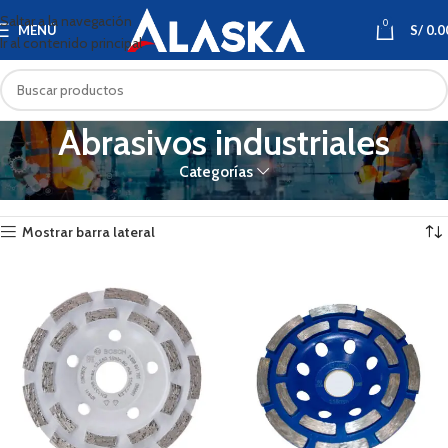
Saltar a la navegación
0
MENÚ
S/
0.0
Ir al contenido principal
Abrasivos industriales
Categorías
Inicio
FERRETERÍA
Abrasivos industriales
Mostrando 1–12 de 52 resultados
Mostrar barra lateral