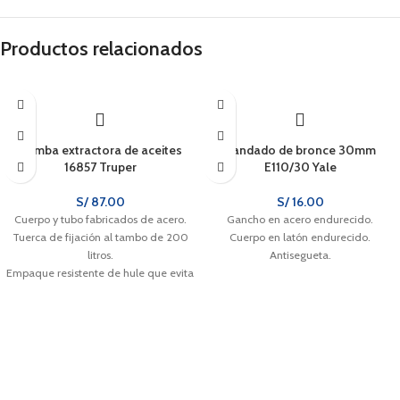
Productos relacionados
Bomba extractora de aceites
Candado de bronce 30mm
16857 Truper
E110/30 Yale
S/
87.00
S/
16.00
Cuerpo y tubo fabricados de acero.
Gancho en acero endurecido.
Tuerca de fijación al tambo de 200
Cuerpo en latón endurecido.
litros.
Antisegueta.
Empaque resistente de hule que evita
fugas y no se deforma.