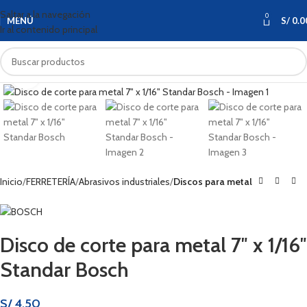
Saltar a la navegación
0
MENÚ
S/
0.0
Ir al contenido principal
Haga clic para ampliar
Inicio
FERRETERÍA
Abrasivos industriales
Discos para metal
Disco de corte para metal 7″ x 1/16″
Standar Bosch
S/
4.50