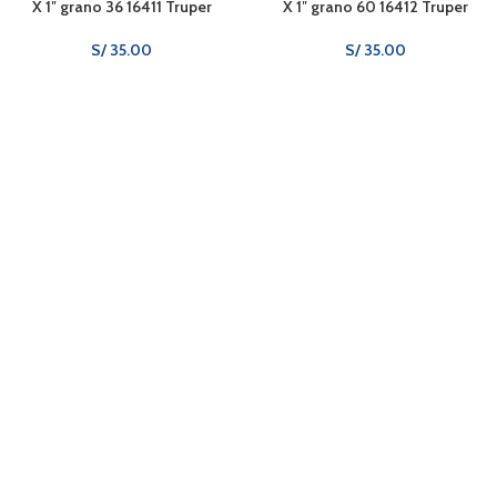
X 1″ grano 36 16411 Truper
X 1″ grano 60 16412 Truper
S/
35.00
S/
35.00