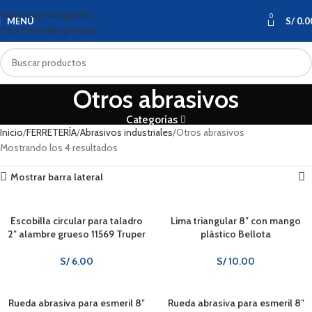
Saltar a la navegación
0
MENÚ
S/
0.0
Ir al contenido principal
Otros abrasivos
Categorías
Inicio
FERRETERÍA
Abrasivos industriales
Otros abrasivos
Mostrando los 4 resultados
Mostrar barra lateral
Escobilla circular para taladro
Lima triangular 8″ con mango
2″ alambre grueso 11569 Truper
plástico Bellota
S/
6.00
S/
10.00
Rueda abrasiva para esmeril 8″
Rueda abrasiva para esmeril 8″