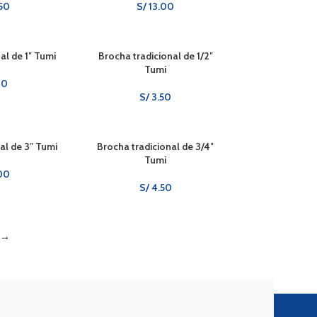
50
S/
13.00
al de 1″ Tumi
Brocha tradicional de 1/2″
Tumi
00
S/
3.50
al de 3″ Tumi
Brocha tradicional de 3/4″
Tumi
00
S/
4.50
→