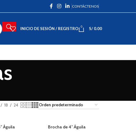
CONTÁCTENOS
0
INICIO DE SESIÓN / REGISTRO
S/
0.00
as
18
24
″ Águila
Brocha de 4″ Águila