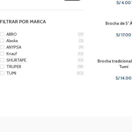
S/
4.00
FILTRAR POR MARCA
Brocha de 5″ Á
ABRO
(21)
S/
17.00
Alaska
(3)
ANYPSA
(9)
Knauf
(13)
SHURTAPE
(13)
Brocha tradicional
TRUPER
(18)
Tumi
TUMI
(10)
S/
14.00