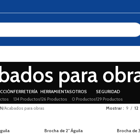
bados para obr
CCIÓN
FERRETERÍA
HERRAMIENTAS
OTROS
SEGURIDAD
ctos
134 Productos
126 Productos
0 Productos
129 Productos
ÓN
Acabados para obras
Mostrar
9
12
guila
Brocha de 2″ Águila
Brocha de 3