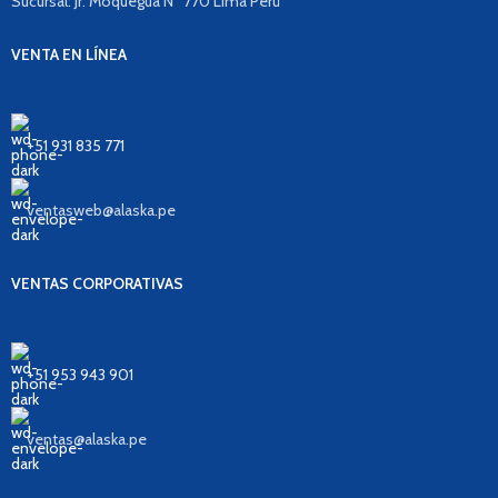
Sucursal: Jr. Moquegua N° 770 Lima Perú
VENTA EN LÍNEA
+51 931 835 771
ventasweb@alaska.pe
VENTAS CORPORATIVAS
+51 953 943 901
ventas@alaska.pe