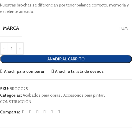
Nuestras brochas se diferencian por tener balance correcto, memoria y
excelente armado.
MARCA
TUMI
AÑADIR AL CARRITO
Añadir para comparar
Añadir a la lista de deseos
SKU:
BRO0025
Categorías:
Acabados para obras
,
Accesorios para pintar
,
CONSTRUCCIÓN
Comparte: