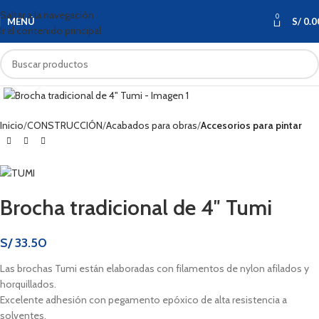
Saltar a la navegación
0
MENÚ
S/
0.0
Ir al contenido principal
Haga clic para ampliar
Inicio
CONSTRUCCIÓN
Acabados para obras
Accesorios para pintar
Brocha tradicional de 4″ Tumi
S/
33.50
Las brochas Tumi están elaboradas con filamentos de nylon afilados y
horquillados.
Excelente adhesión con pegamento epóxico de alta resistencia a
solventes.