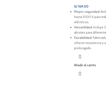
S/
169.00
Mayor seguridad:
Ais
hasta 1000 V para tra
eléctricos.
Versatilidad:
Incluye 3
alicates para diferente
Durabilidad:
Fabricado
ofrecer resistencia y 
prolongado.
Añadir al carrito