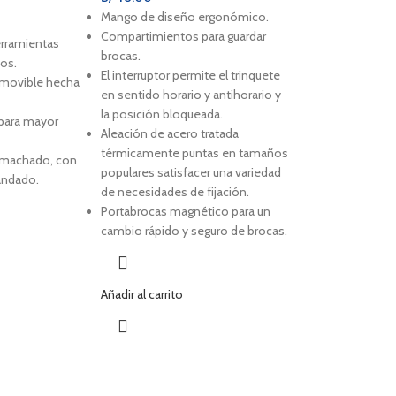
Mango de diseño ergonómico.
Compartimientos para guardar
erramientas
brocas.
tos.
El interruptor permite el trinquete
emovible hecha
en sentido horario y antihorario y
la posición bloqueada.
 para mayor
Aleación de acero tratada
térmicamente puntas en tamaños
emachado, con
populares satisfacer una variedad
andado.
de necesidades de fijación.
Portabrocas magnético para un
cambio rápido y seguro de brocas.
Añadir al carrito