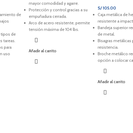
mayor comodidad y agarre.
S/
105.00
Protección y control gracias a su
lamiento de
Caja metálica de h
empuñadura cerrada.
bajos
resistente a impac
Arco de acero resistente, permite
Bandeja superior r
tensión máxima de 104 lbs.
 tipos de
de metal.
s tareas.
Bisagras metálicas
s para
resistencia.
Añadir al carrito
un uso
Broche metálico r
opción a colocar c
Añadir al carrito