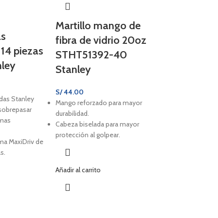
Martillo mango de
as
fibra de vidrio 20oz
 14 piezas
STHT51392-40
nley
Stanley
S/
44.00
das Stanley
Mango reforzado para mayor
sobrepasar
durabilidad.
rmas
Cabeza biselada para mayor
protección al golpear.
ema MaxiDriv de
s.
Añadir al carrito