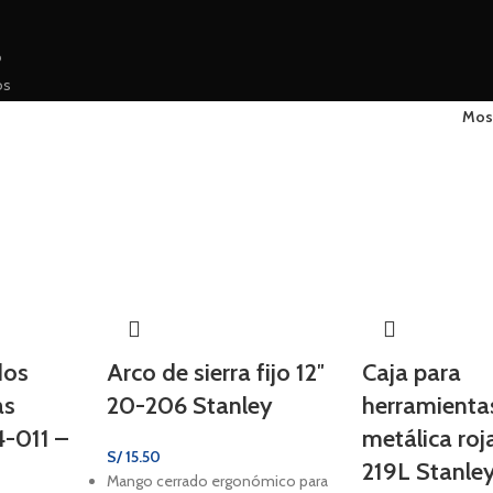
D
os
Mos
dos
Arco de sierra fijo 12″
Caja para
as
20-206 Stanley
herramienta
-011 –
metálica roj
S/
15.50
219L Stanle
Mango cerrado ergonómico para