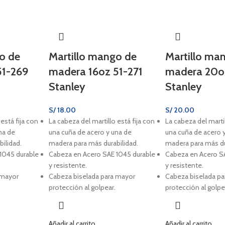
o de
Martillo mango de
Martillo ma
51-269
madera 16oz 51-271
madera 20o
Stanley
Stanley
S/
18.00
S/
20.00
está fija con
La cabeza del martillo está fija con
La cabeza del martil
na de
una cuña de acero y una de
una cuña de acero 
ilidad.
madera para más durabilidad.
madera para más du
1045 durable
Cabeza en Acero SAE 1045 durable
Cabeza en Acero S
y resistente.
y resistente.
 mayor
Cabeza biselada para mayor
Cabeza biselada p
protección al golpear.
protección al golpe
Añadir al carrito
Añadir al carrito