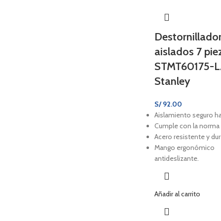
Destornillado
aislados 7 pie
STMT60175-
Stanley
S/
92.00
Aislamiento seguro ha
Cumple con la norm
Acero resistente y du
Mango ergonómico
antideslizante.
Añadir al carrito