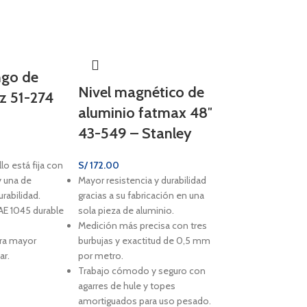
ngo de
Nivel magnético de
z 51-274
aluminio fatmax 48″
43-549 – Stanley
lo está fija con
S/
172.00
y una de
Mayor resistencia y durabilidad
rabilidad.
gracias a su fabricación en una
AE 1045 durable
sola pieza de aluminio.
Medición más precisa con tres
ara mayor
burbujas y exactitud de 0,5 mm
ar.
por metro.
Trabajo cómodo y seguro con
agarres de hule y topes
amortiguados para uso pesado.