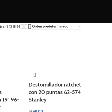
trar
9
12
18
24
Destornillador ratchet
s
con 20 puntas 62-574
a 19″ 96-
Stanley
y
S/
48.00