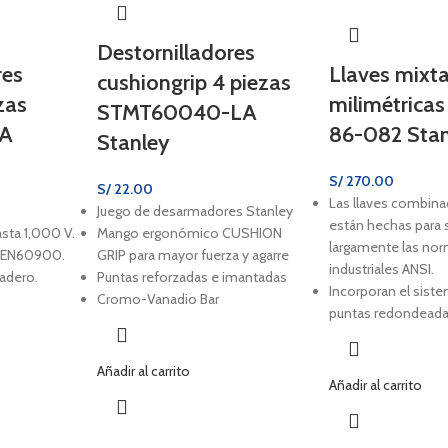
Destornilladores
res
Llaves mixt
cushiongrip 4 piezas
zas
milimétricas
STMT60040-LA
LA
86-082 Sta
Stanley
S/
270.00
S/
22.00
Las llaves combina
Juego de desarmadores Stanley
están hechas para 
sta 1,000 V.
Mango ergonómico CUSHION
largamente las no
a EN60900.
GRIP para mayor fuerza y agarre
industriales ANSI.
radero.
Puntas reforzadas e imantadas
Incorporan el sist
Cromo-Vanadio Bar
puntas redondeada
Añadir al carrito
Añadir al carrito