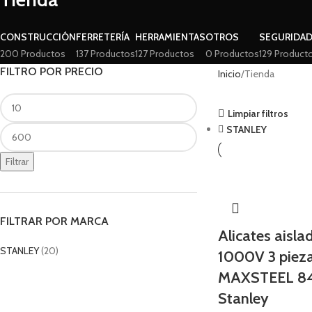
CONSTRUCCIÓN
FERRETERÍA
HERRAMIENTAS
OTROS
SEGURIDA
200 Productos
137 Productos
127 Productos
0 Productos
129 Product
FILTRO POR PRECIO
Inicio
Tienda
Limpiar filtros
STANLEY
Filtrar
FILTRAR POR MARCA
Alicates aisla
STANLEY
(20)
1000V 3 piez
MAXSTEEL 84
Stanley