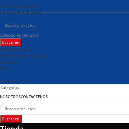
Saltar a la navegación
Ir al contenido principal
Seleccionar categoría
Buscar en
0
Lista de deseos
Inicio de sesión / Registro
0
artículos
S/
0.00
Menú
0
artículos
S/
0.00
Categorías
NOSOTROS
CONTÁCTENOS
Buscar en
Tienda