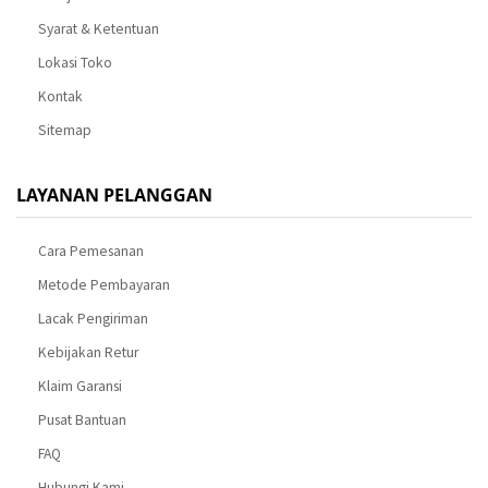
Syarat & Ketentuan
Lokasi Toko
Kontak
Sitemap
LAYANAN PELANGGAN
Cara Pemesanan
Metode Pembayaran
Lacak Pengiriman
Kebijakan Retur
Klaim Garansi
Pusat Bantuan
FAQ
Hubungi Kami