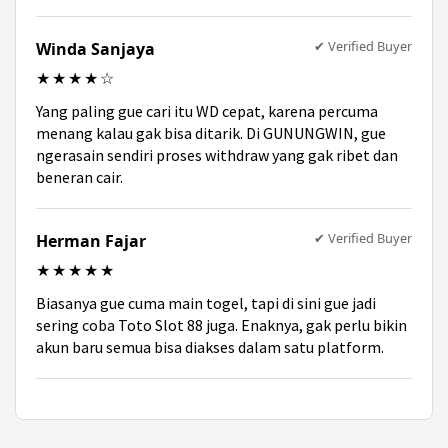
✔ Verified Buyer
Winda Sanjaya
★★★★☆
Yang paling gue cari itu WD cepat, karena percuma
menang kalau gak bisa ditarik. Di GUNUNGWIN, gue
ngerasain sendiri proses withdraw yang gak ribet dan
beneran cair.
✔ Verified Buyer
Herman Fajar
★★★★★
Biasanya gue cuma main togel, tapi di sini gue jadi
sering coba Toto Slot 88 juga. Enaknya, gak perlu bikin
akun baru semua bisa diakses dalam satu platform.