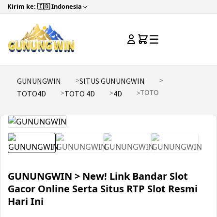
Kirim ke: 🇮🇩 Indonesia
☰
GUNUNGWIN
SITUS GUNUNGWIN
TOTO
TOTO4D
TOTO 4D
4D
GUNUNGWIN > New! Link Bandar Slot
Gacor Online Serta Situs RTP Slot Resmi
Hari Ini