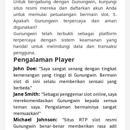
Untuk bergabung dengan Gunungwin, kunjungi
situs resmi mereka dan daftarkan akun Anda
untuk memulai petualangan bermain slot. 5.
Apakah Gunungwin terpercaya dan aman
digunakan?
Gunungwin telah terbukti sebagai platform
terpercaya dengan sistem keamanan yang
handal untuk melindungi data dan transaksi
pengguna.
Pengalaman Player
John Doe:
"Saya sangat senang dengan tingkat
kemenangan yang tinggi di Gunungwin. Bermain
slot di sini selalu memberikan sensasi yang
berbeda."
Jane Smith:
"Sebagai penggemar slot online, saya
merekomendasikan Gunungwin kepada semua
teman saya. Pengalaman bermainnya sangat
memuaskan!"
Michael Johnson:
"Situs RTP slot resmi
Gunungwin benar-benar memberikan rasa adil