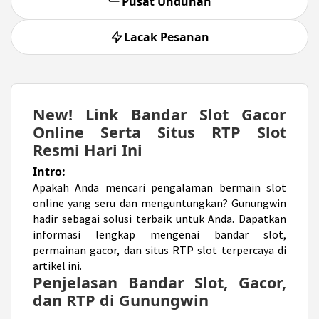
Pusat Unduhan
Lacak Pesanan
New! Link Bandar Slot Gacor
Online Serta Situs RTP Slot
Resmi Hari Ini
Intro:
Apakah Anda mencari pengalaman bermain slot
online yang seru dan menguntungkan? Gunungwin
hadir sebagai solusi terbaik untuk Anda. Dapatkan
informasi lengkap mengenai bandar slot,
permainan gacor, dan situs RTP slot terpercaya di
artikel ini.
Penjelasan Bandar Slot, Gacor,
dan RTP di Gunungwin