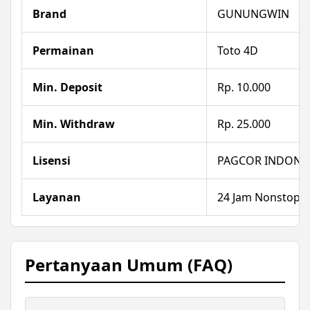
Brand
GUNUNGWIN
Permainan
Toto 4D
Min. Deposit
Rp. 10.000
Min. Withdraw
Rp. 25.000
Lisensi
PAGCOR INDONE
Layanan
24 Jam Nonstop
Pertanyaan Umum (FAQ)