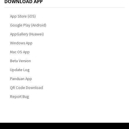
DOWNLOAD APP
App Store (iOS)
Google Play (Android)
AppGallery (Huawei)
Windows App
Mac OS App
Beta Version
Update Log
Panduan App
QR Code Download
Report Bug