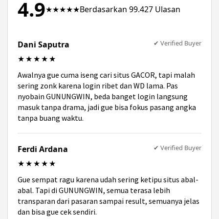
4.9
★★★★★
Berdasarkan 99.427 Ulasan
✔ Verified Buyer
Dani Saputra
★★★★★
Awalnya gue cuma iseng cari situs GACOR, tapi malah
sering zonk karena login ribet dan WD lama. Pas
nyobain GUNUNGWIN, beda banget login langsung
masuk tanpa drama, jadi gue bisa fokus pasang angka
tanpa buang waktu.
✔ Verified Buyer
Ferdi Ardana
★★★★★
Gue sempat ragu karena udah sering ketipu situs abal-
abal. Tapi di GUNUNGWIN, semua terasa lebih
transparan dari pasaran sampai result, semuanya jelas
dan bisa gue cek sendiri.