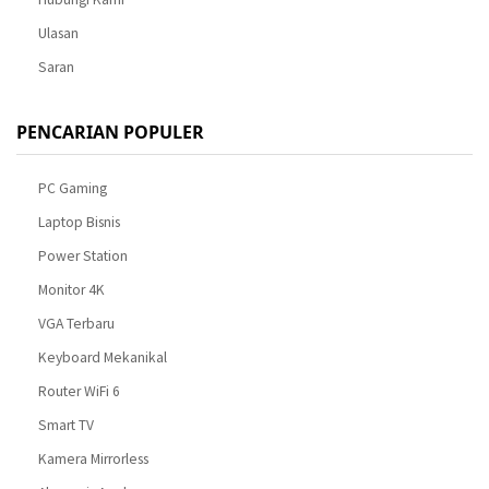
Ulasan
Saran
PENCARIAN POPULER
PC Gaming
Laptop Bisnis
Power Station
Monitor 4K
VGA Terbaru
Keyboard Mekanikal
Router WiFi 6
Smart TV
Kamera Mirrorless