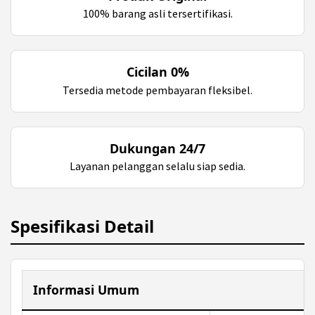
100% barang asli tersertifikasi.
Cicilan 0%
Tersedia metode pembayaran fleksibel.
Dukungan 24/7
Layanan pelanggan selalu siap sedia.
Spesifikasi Detail
Informasi Umum