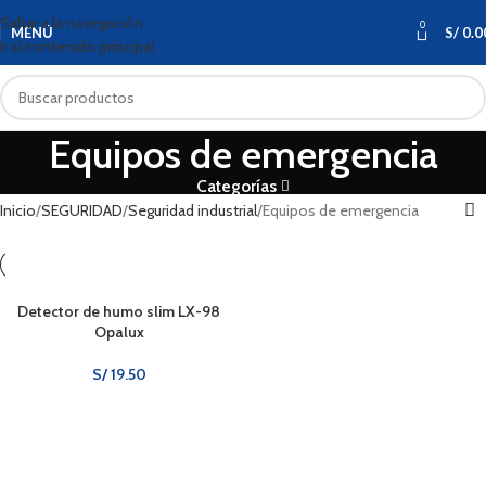
Saltar a la navegación
0
MENÚ
S/
0.0
Ir al contenido principal
Equipos de emergencia
Categorías
Inicio
SEGURIDAD
Seguridad industrial
Equipos de emergencia
Detector de humo slim LX-98
Opalux
S/
19.50