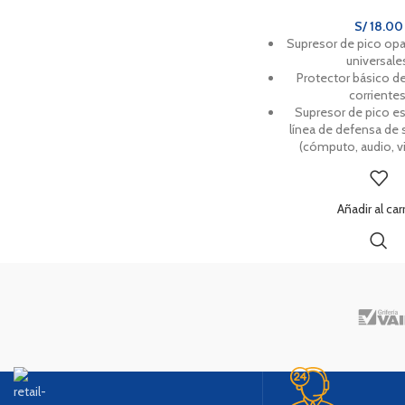
S/
18.00
Supresor de pico op
universale
Protector básico d
corrientes
Supresor de pico es
línea de defensa de 
(cómputo, audio, vi
Añadir al car