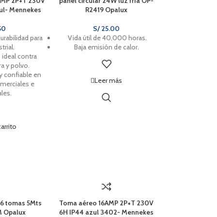
AMP 2P+T 230V
panel circular 24W luz fría OP-
ul- Mennekes
R2419 Opalux
50
S/
25.00
durabilidad para
Vida útil de 40,000 horas.
trial.
Baja emisión de calor.
 ideal contra
a y polvo.
y confiable en
Leer más
omerciales e
ales.
carrito
 6 tomas 5Mts
Toma aéreo 16AMP 2P+T 230V
M Opalux
6H IP44 azul 3402- Mennekes