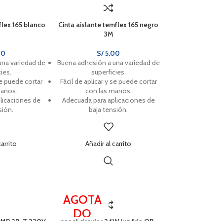
flex 165 blanco
Cinta aislante temflex 165 negro
3M
00
S/
5.00
una variedad de
Buena adhesión a una variedad de
ies.
superficies.
se puede cortar
Fácil de aplicar y se puede cortar
manos.
con las manos.
licaciones de
Adecuada para aplicaciones de
sión.
baja tensión.
carrito
Añadir al carrito
AGOTA
DO