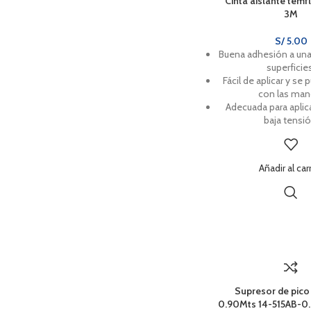
Cinta aislante temfl
3M
S/
5.00
Buena adhesión a una
superficie
Fácil de aplicar y se 
con las man
Adecuada para apli
baja tensió
Añadir al car
Supresor de pico
0.90Mts 14-515AB-0