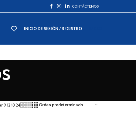
CONTÁCTENOS
INICIO DE SESIÓN / REGISTRO
S/
0.00
os
ar
9
12
18
24