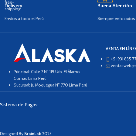
Delivery
Buena Atención
Envíos a todo el Perú
Siempre enfocados e
VENTA EN LÍNE
+51 931 835 77
ventasweb@a
Principal: Calle 7 N° 119 Urb. El Álamo
Comas Lima Perú
Sucursal: Jr. Moquegua N° 770 Lima Perú
Sistema de Pagos:
Designed By
BrainLab
2023