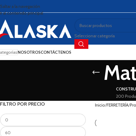
Saltar a la navegación
Ir al contenido principal
Seleccionar categoría
ategorías
NOSOTROS
CONTÁCTENOS
Mat
CONSTRU
200 Produ
FILTRO POR PRECIO
Inicio
FERRETERÍA
Pro