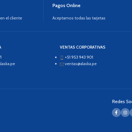
Pagos Online
n el cliente
Aceptamos todas las tarjetas
A
VENTAS CORPORATIVAS
1
+51 953 943 901
laska.pe
ventas@alaska.pe
Redes Soc