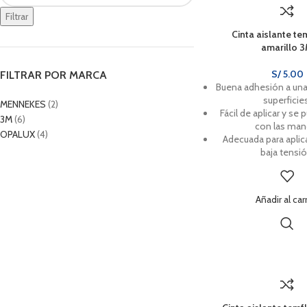
Filtrar
Cinta aislante te
amarillo 
S/
5.00
FILTRAR POR MARCA
Buena adhesión a una
superficie
MENNEKES
(2)
Fácil de aplicar y se 
3M
(6)
con las man
OPALUX
(4)
Adecuada para apli
baja tensió
Añadir al car