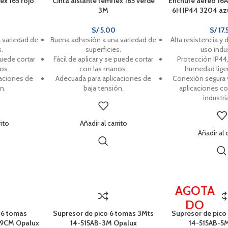
ex 165 rojo
Cinta aislante temflex 165 verde
Enchufe aéreo 16
3M
6H IP44 3204 az
S/
5.00
S/
17.
 variedad de
Buena adhesión a una variedad de
Alta resistencia y 
s.
superficies.
uso indus
puede cortar
Fácil de aplicar y se puede cortar
Protección IP44,
os.
con las manos.
humedad liger
caciones de
Adecuada para aplicaciones de
Conexión segura 
n.
baja tensión.
aplicaciones c
industri
rito
Añadir al carrito
Añadir al 
AGOTA
DO
 6 tomas
Supresor de pico 6 tomas 3Mts
Supresor de pico
.9CM Opalux
14-515AB-3M Opalux
14-515AB-5