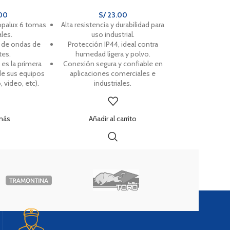
00
S/
23.00
opalux 6 tomas
Alta resistencia y durabilidad para
les.
uso industrial.
o de ondas de
Protección IP44, ideal contra
tes.
humedad ligera y polvo.
es la primera
Conexión segura y confiable en
de sus equipos
aplicaciones comerciales e
 video, etc).
industriales.
más
Añadir al carrito