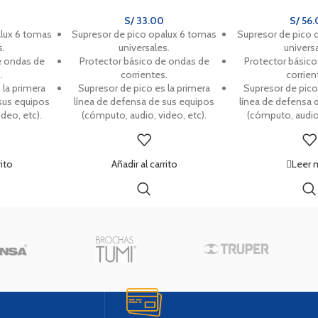
S/
33.00
S/
56.
alux 6 tomas
Supresor de pico opalux 6 tomas
Supresor de pico 
s.
universales.
universa
e ondas de
Protector básico de ondas de
Protector básic
.
corrientes.
corrien
 la primera
Supresor de pico es la primera
Supresor de pico 
sus equipos
línea de defensa de sus equipos
línea de defensa 
deo, etc).
(cómputo, audio, video, etc).
(cómputo, audio,
rito
Añadir al carrito
Leer 