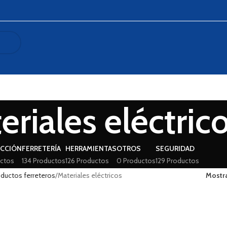
eriales eléctric
CCIÓN
FERRETERÍA
HERRAMIENTAS
OTROS
SEGURIDAD
ctos
134 Productos
126 Productos
0 Productos
129 Productos
ductos ferreteros
Materiales eléctricos
Mostr