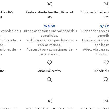
mflex 165
Cinta aislante temflex 165 azul
Cinta aislante tem
3M
3M
3M
S/
5.00
S/
5.
 variedad de
Buena adhesión a una variedad de
Buena adhesión a 
s.
superficies.
superfic
puede cortar
Fácil de aplicar y se puede cortar
Fácil de aplicar y 
os.
con las manos.
con las 
caciones de
Adecuada para aplicaciones de
Adecuada para ap
n.
baja tensión.
baja ten
rito
Añadir al carrito
Añadir al 