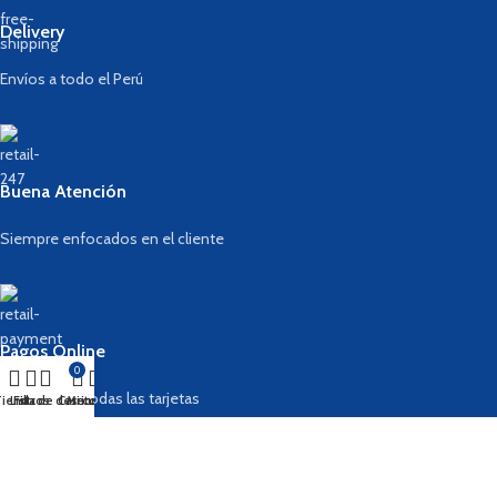
Delivery
Envíos a todo el Perú
Buena Atención
Siempre enfocados en el cliente
Pagos Online
0
Aceptamos todas las tarjetas
ienda
Lista de deseos
Filtros
Carrito
Mi cuenta