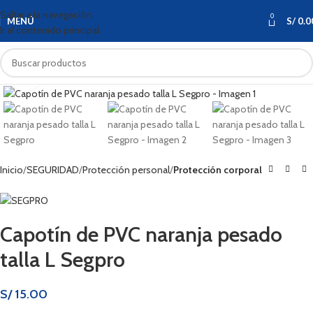
Saltar a la navegación
0
MENÚ
S/
0.0
Ir al contenido principal
Haga clic para ampliar
Inicio
SEGURIDAD
Protección personal
Protección corporal
Capotín de PVC naranja pesado
talla L Segpro
S/
15.00