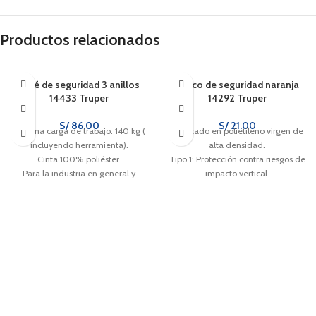
Productos relacionados
Arné de seguridad 3 anillos
Casco de seguridad naranja
14433 Truper
14292 Truper
S/
86.00
S/
21.00
Máxima carga de trabajo: 140 kg (
Fabricado en polietileno virgen de
incluyendo herramienta).
alta densidad.
Cinta 100% poliéster.
Tipo 1: Protección contra riesgos de
Para la industria en general y
impacto vertical.
construcción.
Suspensión de nylon tejido con 4
puntos de sujeción.