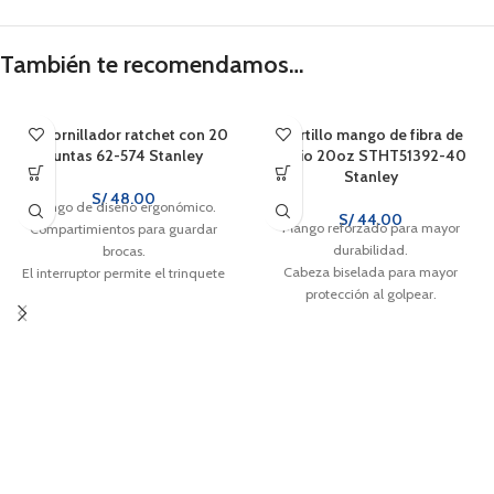
También te recomendamos…
Destornillador ratchet con 20
Martillo mango de fibra de
puntas 62-574 Stanley
vidrio 20oz STHT51392-40
Stanley
S/
48.00
Mango de diseño ergonómico.
S/
44.00
Mango reforzado para mayor
Compartimientos para guardar
durabilidad.
brocas.
Cabeza biselada para mayor
El interruptor permite el trinquete
protección al golpear.
en sentido horario y antihorario y la
posición bloqueada.
Aleación de acero tratada
térmicamente puntas en tamaños
populares satisfacer una variedad
de necesidades de fijación.
Portabrocas magnético para un
cambio rápido y seguro de brocas.