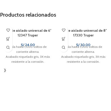
Productos relacionados
Alicate aislado universal de 6″
Alicate aislado universal de 8″
12347 Truper
17330 Truper
S/
24.00
S/
30.00
Aísla hasta 1,000 voltios de
Aísla hasta 1,000 voltios de
corriente alterna.
corriente alterna.
Acabado niquelado gris, 3X más
Acabado niquelado gris, 3X más
resistente a la corrosión.
resistente a la corrosión.
Cuchillas diseñadas para cortes
Cuchillas diseñadas para cortes
precisos.
precisos.