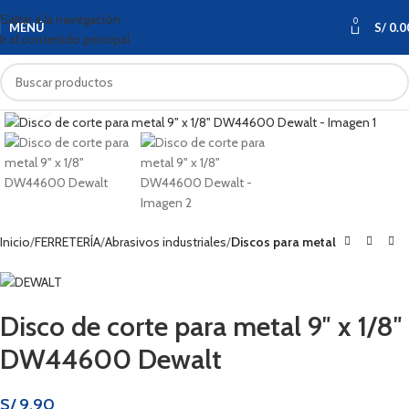
Saltar a la navegación
0
MENÚ
S/
0.0
Ir al contenido principal
Haga clic para ampliar
Inicio
FERRETERÍA
Abrasivos industriales
Discos para metal
Disco de corte para metal 9″ x 1/8″
DW44600 Dewalt
S/
9.90