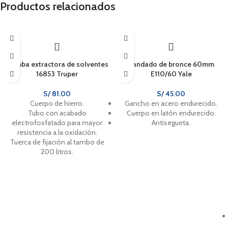
Productos relacionados
Bomba extractora de solventes
Candado de bronce 60mm
16853 Truper
E110/60 Yale
S/
81.00
S/
45.00
Cuerpo de hierro.
Gancho en acero endurecido.
Tubo con acabado
Cuerpo en latón endurecido.
electrofosfatado para mayor
Antisegueta.
resistencia a la oxidación.
Tuerca de fijación al tambo de
200 litros.