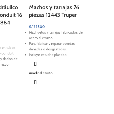
dráulico
Machos y tarrajas 76
onduit 16
piezas 12443 Truper
2884
S/
227.00
Machuelos y tarrajas fabricados de
acero al cromo.
Para fabricar y reparar cuerdas
o en tubos
dañadas o desgastadas.
y conduit.
Incluye estuche plástico.
o y dados de
a mayor
Añadir al carrito