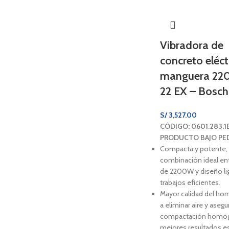
Vibradora de
concreto eléct
manguera 22
22 EX – Bosch
S/
3,527.00
CÓDIGO: 0601.283.1
PRODUCTO BAJO PE
Compacta y potente,
combinación ideal en
de 2200W y diseño li
trabajos eficientes.
Mayor calidad del hor
a eliminar aire y asegu
compactación homog
mejores resultados es