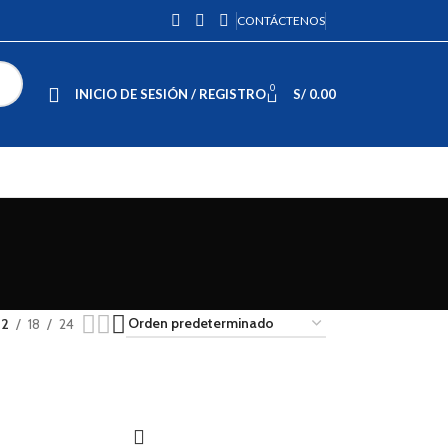
CONTÁCTENOS
0
INICIO DE SESIÓN / REGISTRO
S/
0.00
12
18
24