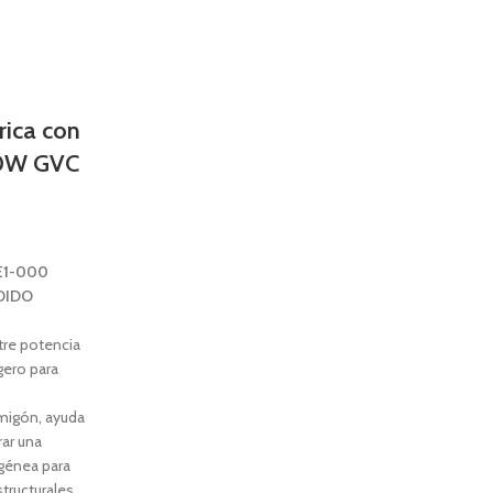
rica con
0W GVC
E1-000
DIDO
tre potencia
gero para
migón, ayuda
rar una
énea para
tructurales.