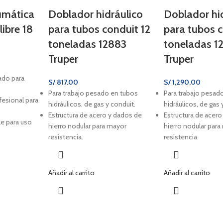
umática
Doblador hidráulico
Doblador hi
libre 18
para tubos conduit 12
para tubos c
toneladas 12883
toneladas 1
Truper
Truper
vado para
S/
817.00
S/
1,290.00
Para trabajo pesado en tubos
Para trabajo pesad
fesional para
hidráulicos, de gas y conduit.
hidráulicos, de gas 
Estructura de acero y dados de
Estructura de acer
le para uso
hierro nodular para mayor
hierro nodular par
resistencia.
resistencia.
Añadir al carrito
Añadir al carrito