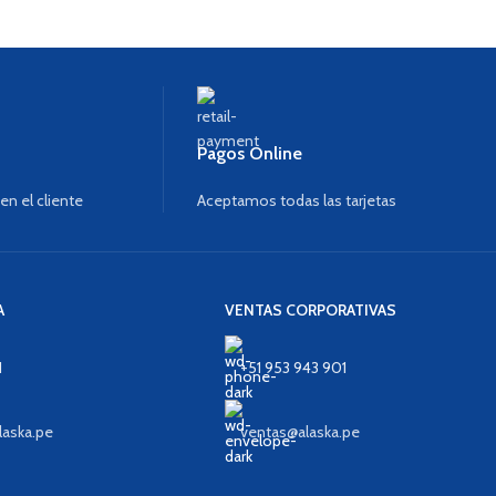
Pagos Online
n el cliente
Aceptamos todas las tarjetas
A
VENTAS CORPORATIVAS
1
+51 953 943 901
aska.pe
ventas@alaska.pe