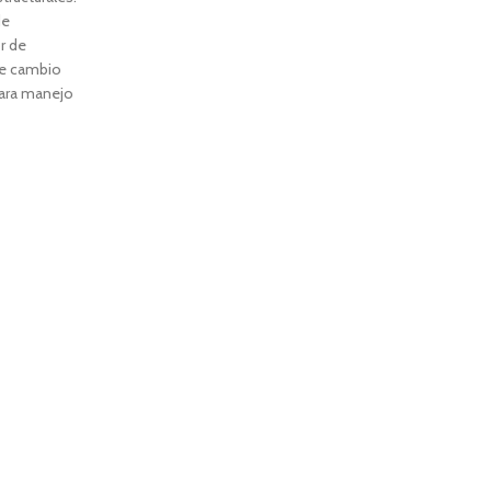
de
or de
de cambio
ara manejo