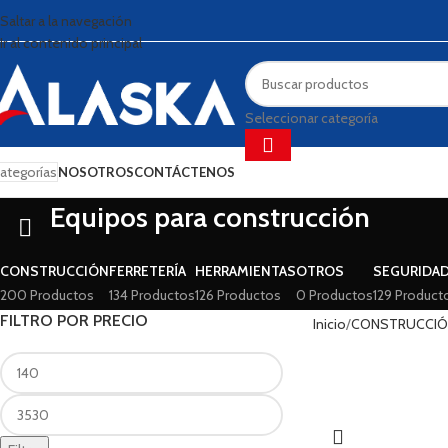
Saltar a la navegación
Ir al contenido principal
Seleccionar categoría
ategorías
NOSOTROS
CONTÁCTENOS
Equipos para construcción
CONSTRUCCIÓN
FERRETERÍA
HERRAMIENTAS
OTROS
SEGURIDA
200 Productos
134 Productos
126 Productos
0 Productos
129 Product
FILTRO POR PRECIO
Inicio
CONSTRUCCI