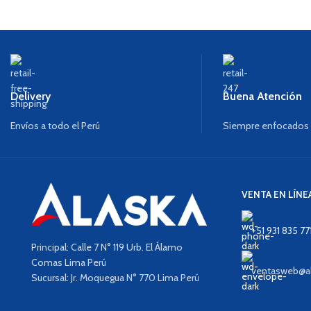
Delivery
Buena Atención
Envíos a todo el Perú
Siempre enfocados e
VENTA EN LÍNE
+51 931 835 77
Principal: Calle 7 N° 119 Urb. El Álamo
Comas Lima Perú
ventasweb@al
Sucursal: Jr. Moquegua N° 770 Lima Perú