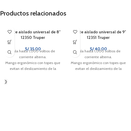
Productos relacionados
Alicate aislado universal de 8″
Alicate aislado universal de 9″
12350 Truper
12351 Truper
S/
35.00
S/
40.00
Aísla hasta 1,000 voltios de
Aísla hasta 1,000 voltios de
corriente alterna.
corriente alterna.
Mango ergonómico con topes que
Mango ergonómico con topes que
evitan el deslizamiento de la
evitan el deslizamiento de la
mano.
mano.
Cuchillas afiladas para cortes
Cuchillas afiladas para cortes
rápidos y precisos.
rápidos y precisos.