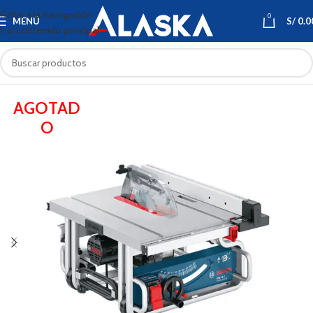
Saltar a la navegación
0
MENÚ
S/
0.0
Ir al contenido principal
AGOTAD
O