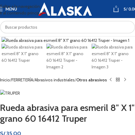
Saltar a la navegación
0
MENÚ
S/
0.0
Ir al contenido principal
Haga clic para ampliar
Inicio
FERRETERÍA
Abrasivos industriales
Otros abrasivos
Rueda abrasiva para esmeril 8″ X 1″
grano 60 16412 Truper
S/
35.00