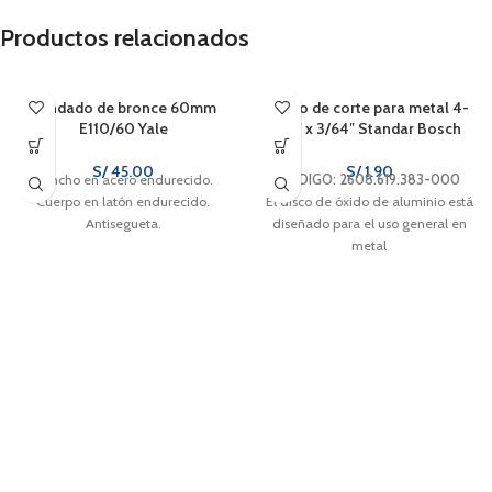
Productos relacionados
Candado de bronce 60mm
Disco de corte para metal 4-
E110/60 Yale
1/2″ x 3/64″ Standar Bosch
S/
45.00
S/
1.90
Gancho en acero endurecido.
CÓDIGO: 2608.619.383-000
Cuerpo en latón endurecido.
El disco de óxido de aluminio está
Antisegueta.
diseñado para el uso general en
metal
Corta de forma fiable el metal.