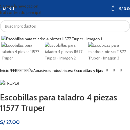
Saltar a la navegación
0
MENÚ
S/
0.0
Ir al contenido principal
Haga clic para ampliar
Inicio
FERRETERÍA
Abrasivos industriales
Escobillas y lijas
Escobillas para taladro 4 piezas
11577 Truper
S/
27.00