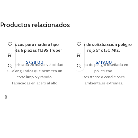
Productos relacionados
Brocas para madera tipo
Cinta de señalización peligro
paleta 6 piezas 11395 Truper
rojo 5″ x 150 Mts.
S/
28.00
S/
19.00
Punta triscada 2x mayor velocidad.
Cinta de peligro diseñada en
Filos angulados que permiten un
polietileno.
corte limpio y rápido.
Resistente a condiciones
Fabricadas en acero al alto
ambientales extremas.
carbono.
Otorga alta visibilidad en áreas
Zanco hexagonal de cambio
donde se requiere restringir el
rápido.
paso de personas.