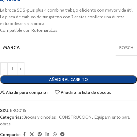
La broca SDS-plus plus-1 combina trabajo eficiente con mayor vida útil.
La placa de carburo de tungsteno con 2 aristas confiere una dureza
extraordinaria a la broca.
Compatible con Rotomartillos.
MARCA
BOSCH
AÑADIR AL CARRITO
Añadir para comparar
Añadir a la lista de deseos
SKU:
BRO0115
Categorías:
Brocas y cinceles
,
CONSTRUCCIÓN
,
Equipamiento para
obras
Comparte: