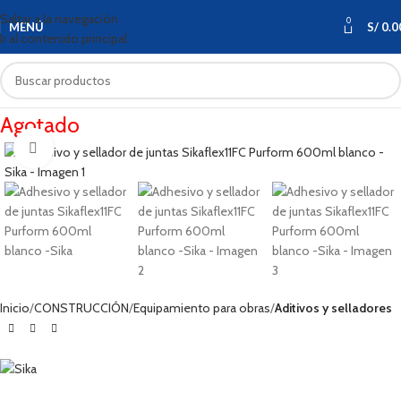
Saltar a la navegación
0
MENÚ
S/
0.0
Ir al contenido principal
Agotado
Haga clic para ampliar
Inicio
CONSTRUCCIÓN
Equipamiento para obras
Aditivos y selladores