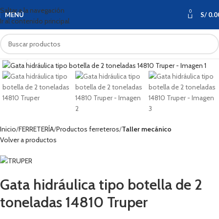
Saltar a la navegación
0
MENÚ
S/
0.0
Ir al contenido principal
Haga clic para ampliar
Inicio
FERRETERÍA
Productos ferreteros
Taller mecánico
Volver a productos
Gata hidráulica tipo botella de 2
toneladas 14810 Truper