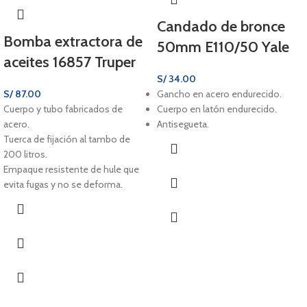
Candado de bronce
Bomba extractora de
50mm E110/50 Yale
aceites 16857 Truper
S/
34.00
S/
87.00
Gancho en acero endurecido.
Cuerpo y tubo fabricados de
Cuerpo en latón endurecido.
acero.
Antisegueta.
Tuerca de fijación al tambo de
200 litros.
Empaque resistente de hule que
evita fugas y no se deforma.