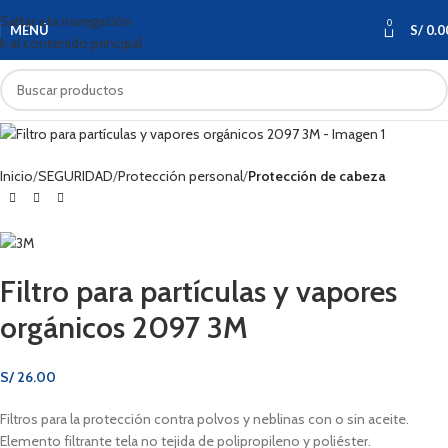
Saltar a la navegación
0
AGOTAD
MENÚ
S/
0.0
Ir al contenido principal
O
Inicio
SEGURIDAD
Protección personal
Protección de cabeza
Filtro para partículas y vapores
orgánicos 2097 3M
S/
26.00
Filtros para la protección contra polvos y neblinas con o sin aceite.
Elemento filtrante tela no tejida de polipropileno y poliéster.