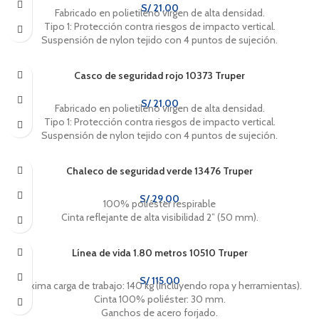
S/
21.00
Fabricado en polietileno virgen de alta densidad.
Tipo 1: Protección contra riesgos de impacto vertical.
Suspensión de nylon tejido con 4 puntos de sujeción.
Casco de seguridad rojo 10373 Truper
S/
21.00
Fabricado en polietileno virgen de alta densidad.
Tipo 1: Protección contra riesgos de impacto vertical.
Suspensión de nylon tejido con 4 puntos de sujeción.
Chaleco de seguridad verde 13476 Truper
S/
29.00
100% poliéster respirable
Cinta reflejante de alta visibilidad 2” (50 mm).
Línea de vida 1.80 metros 10510 Truper
S/
115.00
Máxima carga de trabajo: 140 kg (incluyendo ropa y herramientas).
Cinta 100% poliéster: 30 mm.
Ganchos de acero forjado.