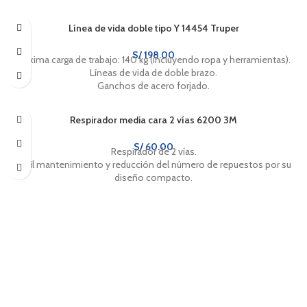
Línea de vida doble tipo Y 14454 Truper
S/
198.00
Máxima carga de trabajo: 140 kg (incluyendo ropa y herramientas).
Líneas de vida de doble brazo.
Ganchos de acero forjado.
Respirador media cara 2 vías 6200 3M
S/
60.00
Respirador de 2 vías.
Fácil mantenimiento y reducción del número de repuestos por su
diseño compacto.