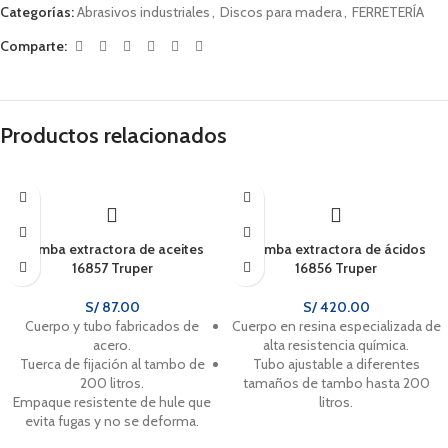
Categorías:
Abrasivos industriales
,
Discos para madera
,
FERRETERÍA
Comparte:
Productos relacionados
Bomba extractora de aceites
Bomba extractora de ácidos
16857 Truper
16856 Truper
S/
87.00
S/
420.00
Cuerpo y tubo fabricados de
Cuerpo en resina especializada de
acero.
alta resistencia química.
Tuerca de fijación al tambo de
Tubo ajustable a diferentes
200 litros.
tamaños de tambo hasta 200
Empaque resistente de hule que
litros.
evita fugas y no se deforma.