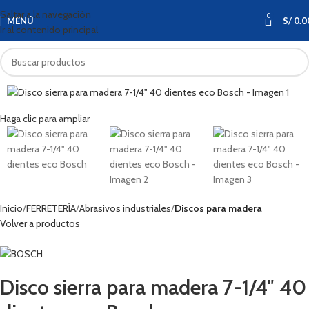
Saltar a la navegación
0
MENÚ
S/
0.0
Ir al contenido principal
Haga clic para ampliar
Inicio
FERRETERÍA
Abrasivos industriales
Discos para madera
Volver a productos
Disco sierra para madera 7-1/4″ 40