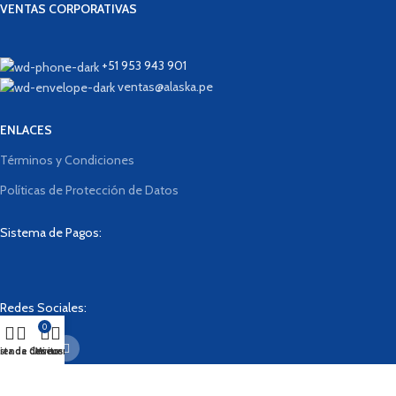
VENTAS CORPORATIVAS
+51 953 943 901
ventas@alaska.pe
ENLACES
Términos y Condiciones
Políticas de Protección de Datos
Sistema de Pagos:
Redes Sociales:
0
ista de deseos
ienda
Carrito
Mi cuenta
Designed By
BrainLab
2023