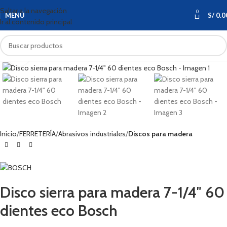
Saltar a la navegación
0
MENÚ
S/
0.0
Ir al contenido principal
Haga clic para ampliar
Inicio
FERRETERÍA
Abrasivos industriales
Discos para madera
Disco sierra para madera 7-1/4″ 60
dientes eco Bosch