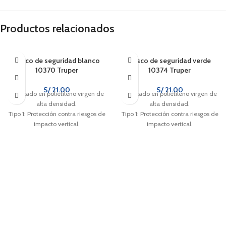
Productos relacionados
Casco de seguridad blanco
Casco de seguridad verde
10370 Truper
10374 Truper
S/
21.00
S/
21.00
Fabricado en polietileno virgen de
Fabricado en polietileno virgen de
alta densidad.
alta densidad.
Tipo 1: Protección contra riesgos de
Tipo 1: Protección contra riesgos de
impacto vertical.
impacto vertical.
Suspensión de nylon tejido con 4
Suspensión de nylon tejido con 4
puntos de sujeción.
puntos de sujeción.