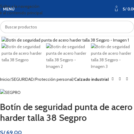
Saltar a la navegación
0
MENÚ
S/
0.0
Ir al contenido principal
Haga clic para ampliar
Inicio
SEGURIDAD
Protección personal
Calzado industrial
Botín de seguridad punta de acero
harder talla 38 Segpro
S/
69.00