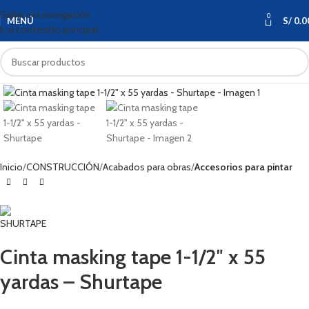
Saltar a la navegación
0
MENÚ
S/
0.0
Ir al contenido principal
Haga clic para ampliar
Inicio
CONSTRUCCIÓN
Acabados para obras
Accesorios para pintar
Cinta masking tape 1-1/2″ x 55
yardas – Shurtape