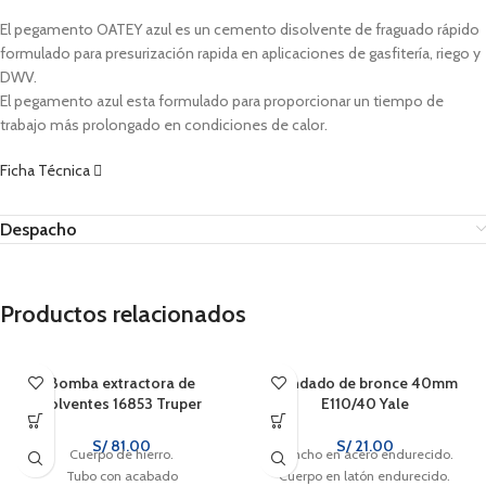
El pegamento OATEY azul es un cemento disolvente de fraguado rápido
formulado para presurización rapida en aplicaciones de gasfitería, riego y
DWV.
El pegamento azul esta formulado para proporcionar un tiempo de
trabajo más prolongado en condiciones de calor.
Ficha Técnica
Despacho
Productos relacionados
Bomba extractora de
Candado de bronce 40mm
solventes 16853 Truper
E110/40 Yale
S/
81.00
S/
21.00
Cuerpo de hierro.
Gancho en acero endurecido.
Tubo con acabado
Cuerpo en latón endurecido.