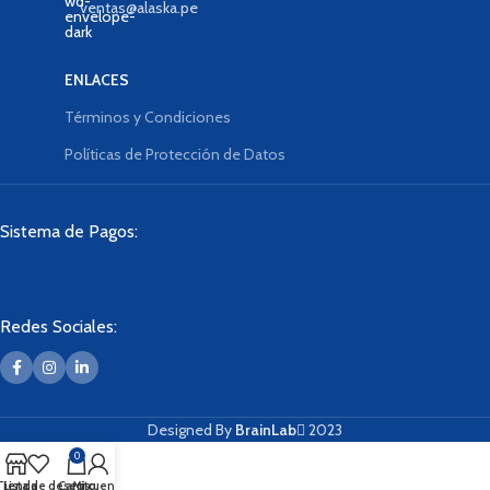
ventas@alaska.pe
ENLACES
Términos y Condiciones
Políticas de Protección de Datos
Sistema de Pagos:
Redes Sociales:
Designed By
BrainLab
2023
0
Tienda
Lista de deseos
Carrito
Mi cuenta