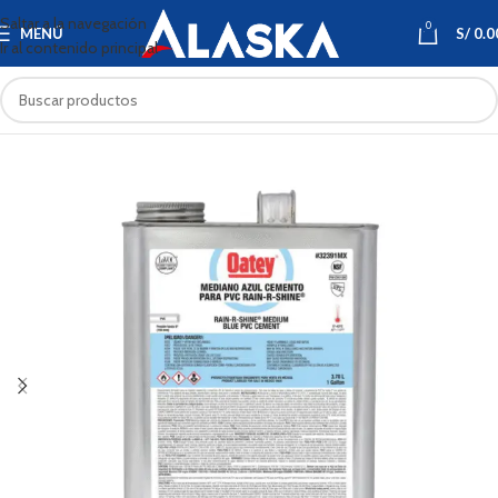
Saltar a la navegación
0
MENÚ
S/
0.0
Ir al contenido principal