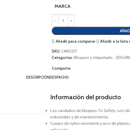
MARCA
AÑAD
Añadir para comparar
Añadir a la list
SKU:
CAN0217
Categorías:
Bloqueo y etiquetado
,
SEGURI
Comparte:
DESCRIPCIÓN
DESPACHO
Información del producto
Los candados de bloqueo To Safety, son ideal
industriales y de mantenimiento.
Cuerpo de nylon resistente y arco de plástico
aplicación.