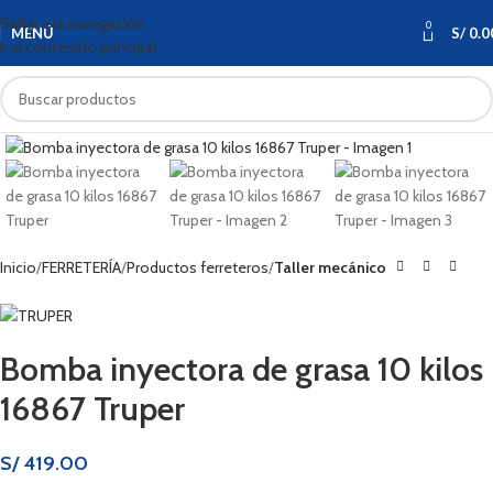
Saltar a la navegación
0
MENÚ
S/
0.0
Ir al contenido principal
Haga clic para ampliar
Inicio
FERRETERÍA
Productos ferreteros
Taller mecánico
Bomba inyectora de grasa 10 kilos
16867 Truper
S/
419.00