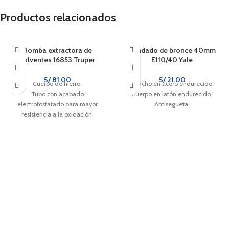
Productos relacionados
Bomba extractora de
Candado de bronce 40mm
solventes 16853 Truper
E110/40 Yale
S/
81.00
S/
21.00
Cuerpo de hierro.
Gancho en acero endurecido.
Tubo con acabado
Cuerpo en latón endurecido.
electrofosfatado para mayor
Antisegueta.
resistencia a la oxidación.
Tuerca de fijación al tambo de
200 litros.