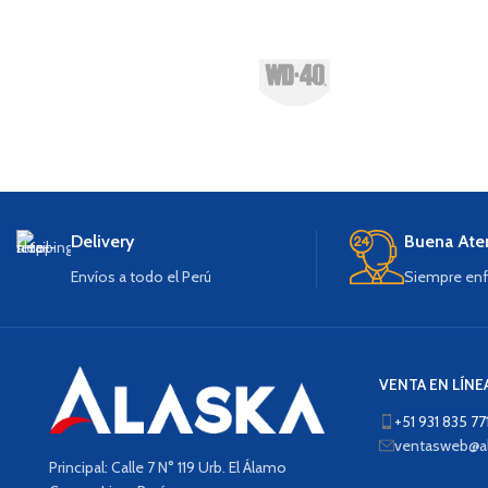
Delivery
Buena Ate
Envíos a todo el Perú
Siempre enf
VENTA EN LÍNE
+51 931 835 77
ventasweb@al
Principal: Calle 7 N° 119 Urb. El Álamo