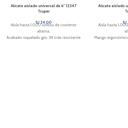
Alicate aislado universal de 6″ 12347
Alicate aislado 
Truper
T
S/
24.00
S/
Aísla hasta 1,000 voltios de corriente
Aísla hasta 1,000
alterna.
al
Acabado niquelado gris, 3X más resistente
Mango ergonómico 
a la corrosión.
el deslizami
Cuchillas diseñadas para cortes precisos.
Cuchillas afiladas
pr