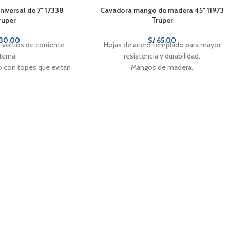
universal de 7″ 17338
Cavadora mango de madera 45″ 11973
ruper
Truper
30.00
S/
65.00
 voltios de corriente
Hojas de acero templado para mayor
terna.
resistencia y durabilidad.
con topes que evitan
Mangos de madera.
ento de la mano.
Uso agrícola y jardinería.
 para cortes rápidos y
ecisos.