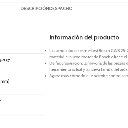
DESCRIPCIÓN
DESPACHO
Información del producto
Las amoladoras (esmeriles) Bosch GWS 25-2
material: el nuevo motor de Bosch ofrece el
5-230
De fácil reparación: la mayoría de las piezas
herramienta actual y la nueva familia del pr
Agarre más cómodo que permite controlar me
0 mm)
W