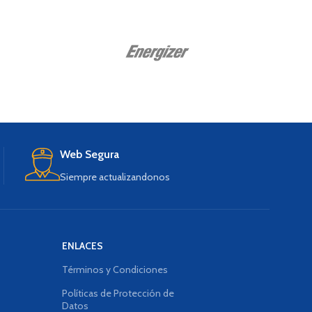
Crom
Web Segura
Siempre actualizandonos
ENLACES
Términos y Condiciones
Políticas de Protección de
Datos