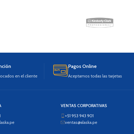
nción
Pagos Online
ocados en el cliente
Aceptamos todas las tarjetas
A
VENTAS CORPORATIVAS
1
+51 953 943 901
aska.pe
ventas@alaska.pe