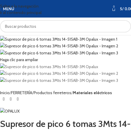
Saltar a la navegación
0
MENÚ
S/
0.0
Ir al contenido principal
Haga clic para ampliar
Inicio
FERRETERÍA
Productos ferreteros
Materiales eléctricos
Supresor de pico 6 tomas 3Mts 14-