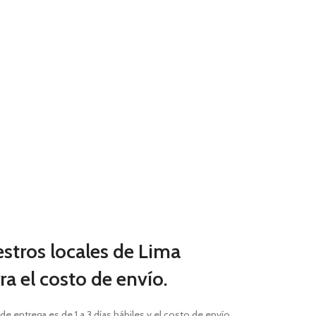
estros locales de Lima
a el costo de envío.
 de entrega es de 1 a 3 días hábiles
y el costo de envío