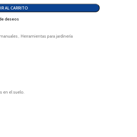
IR AL CARRITO
a de deseos
 manuales
,
Herramientas para jardinería
s en el suelo.