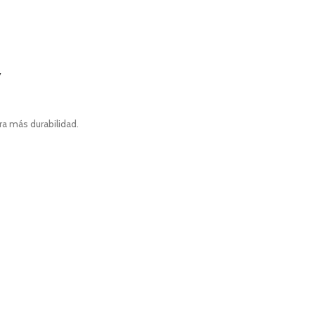
y
ra más durabilidad.