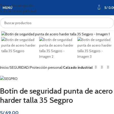
Saltar a la navegación
0
MENÚ
S/
0.0
Ir al contenido principal
Haga clic para ampliar
Inicio
SEGURIDAD
Protección personal
Calzado industrial
Botín de seguridad punta de acero
harder talla 35 Segpro
S/
69.00