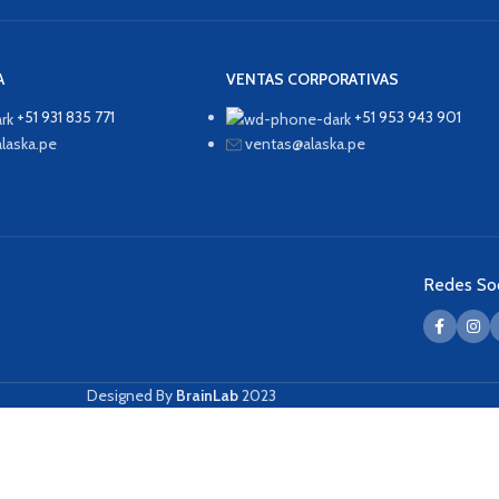
A
VENTAS CORPORATIVAS
+51 931 835 771
+51 953 943 901
laska.pe
ventas@alaska.pe
Redes Soc
Designed By
BrainLab
2023