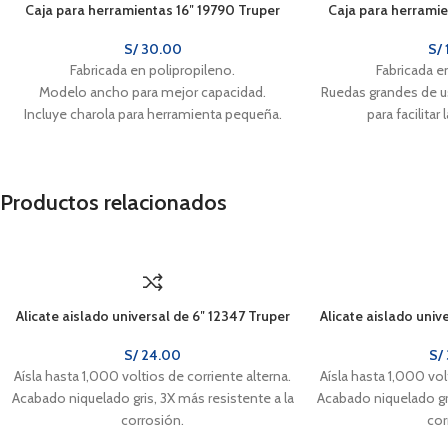
Caja para herramientas 16″ 19790 Truper
Caja para herrami
S/
30.00
S/
Fabricada en polipropileno.
Fabricada e
Modelo ancho para mejor capacidad.
Ruedas grandes de us
Incluye charola para herramienta pequeña.
para facilitar
Ranura en V para
mat
Productos relacionados
Alicate aislado universal de 6″ 12347 Truper
Alicate aislado univ
S/
24.00
S/
Aísla hasta 1,000 voltios de corriente alterna.
Aísla hasta 1,000 vol
Acabado niquelado gris, 3X más resistente a la
Acabado niquelado gri
corrosión.
cor
Cuchillas diseñadas para cortes precisos.
Cuchillas diseñada