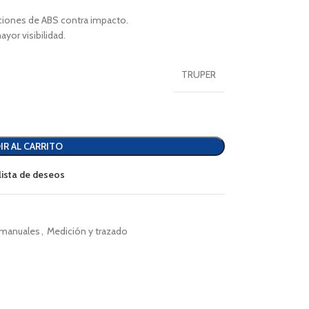
ciones de ABS contra impacto.
yor visibilidad.
TRUPER
IR AL CARRITO
 lista de deseos
 manuales
,
Medición y trazado