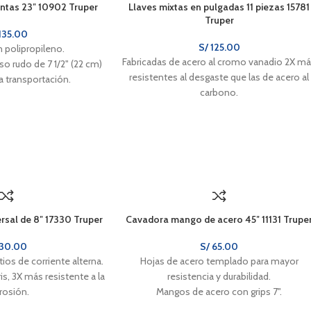
entas 23″ 10902 Truper
Llaves mixtas en pulgadas 11 piezas 15781
Truper
135.00
S/
125.00
n polipropileno.
Fabricadas de acero al cromo vanadio 2X m
o rudo de 7 1/2" (22 cm)
resistentes al desgaste que las de acero al
 la transportación.
carbono.
 soporte en corte de
Práctico estuche organizador.
eriales.
ersal de 8″ 17330 Truper
Cavadora mango de acero 45″ 11131 Trupe
30.00
S/
65.00
tios de corriente alterna.
Hojas de acero templado para mayor
s, 3X más resistente a la
resistencia y durabilidad.
rosión.
Mangos de acero con grips 7".
s para cortes precisos.
Uso agrícola y jardinería.