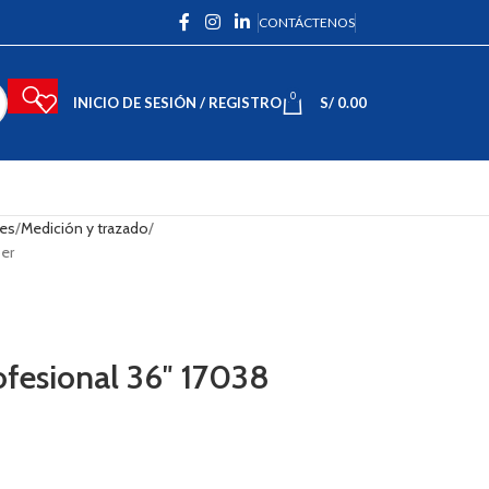
CONTÁCTENOS
0
INICIO DE SESIÓN / REGISTRO
S/
0.00
les
Medición y trazado
per
ofesional 36″ 17038