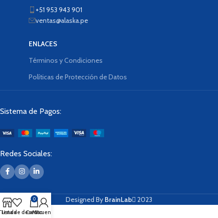
+51 953 943 901
ventas@alaska.pe
ENLACES
Términos y Condiciones
Políticas de Protección de Datos
Sistema de Pagos:
Redes Sociales:
Designed By
BrainLab
2023
0
Tienda
Lista de deseos
Carrito
Mi cuenta