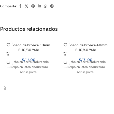
Comparte:
Productos relacionados
Candado de bronce 30mm
Candado de bronce 40mm
E110/30 Yale
E110/40 Yale
S/
16.00
S/
21.00
Gancho en acero endurecido.
Gancho en acero endurecido.
Cuerpo en latón endurecido.
Cuerpo en latón endurecido.
Antisegueta.
Antisegueta.