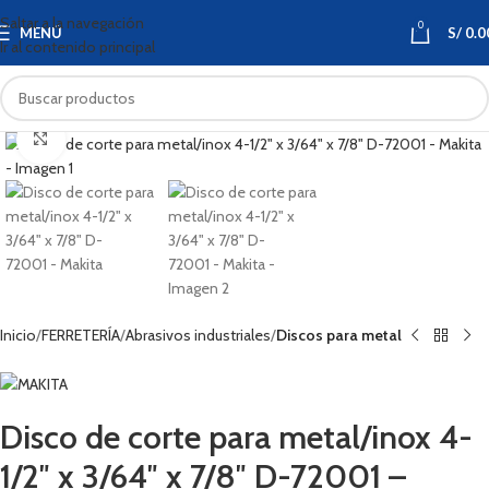
Saltar a la navegación
0
MENÚ
S/
0.0
Ir al contenido principal
Haga clic para ampliar
Inicio
FERRETERÍA
Abrasivos industriales
Discos para metal
Disco de corte para metal/inox 4-
1/2″ x 3/64″ x 7/8″ D-72001 –