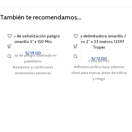
También te recomendamos…
Cinta de señalización peligro
Cinta delimitadora amarillo /
amarillo 5″ x 150 Mts.
negro 2″ x 33 metros 12597
Truper
S/
19.00
Cinta de peligro diseñada en
S/
12.00
Cinta de PVC
polietileno.
Adhesivo acrílico base solvente
Resistente a condiciones
Ideal para marcar áreas de tráfico
ambientales extremas.
y riesgo.
Otorga alta visibilidad en áreas
donde se requiere restringir el
paso de personas.