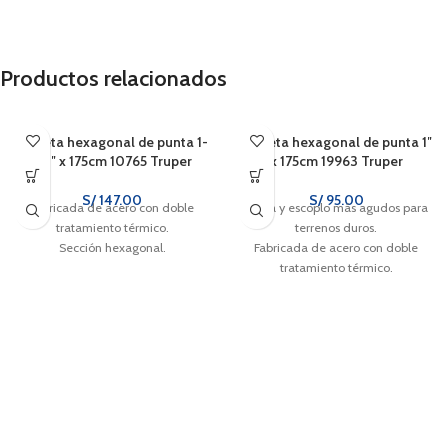
Productos relacionados
Barreta hexagonal de punta 1-
Barreta hexagonal de punta 1″
1/4″ x 175cm 10765 Truper
x 175cm 19963 Truper
S/
147.00
S/
95.00
Fabricada de acero con doble
Punta y escoplo más agudos para
tratamiento térmico.
terrenos duros.
Sección hexagonal.
Fabricada de acero con doble
tratamiento térmico.
Sección hexagonal.
Uso pesado