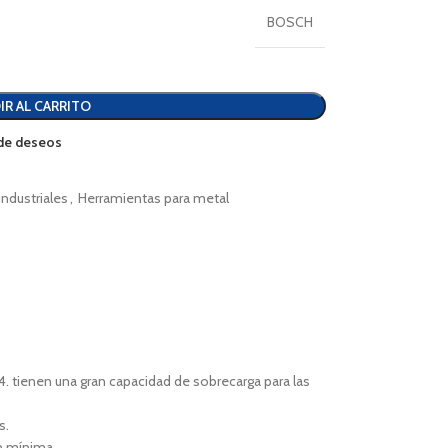
BOSCH
IR AL CARRITO
a de deseos
ndustriales
,
Herramientas para metal
 tienen una gran capacidad de sobrecarga para las
s.
n mínima.