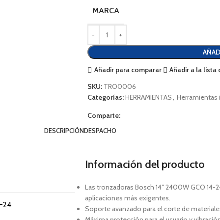
MARCA
AÑAD
Añadir para comparar
Añadir a la list
SKU:
TRO0006
Categorías:
HERRAMIENTAS
,
Herramientas i
Comparte:
DESCRIPCIÓN
DESPACHO
Información del producto
Las tronzadoras Bosch 14″ 2400W GCO 14-24.
aplicaciones más exigentes.
-24
Soporte avanzado para el corte de materiale
Máxima protección para el usuario y vibració