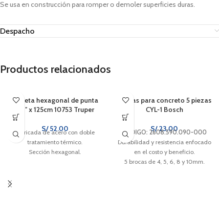
Se usa en construcción para romper o demoler superficies duras.
Despacho
Productos relacionados
Barreta hexagonal de punta
Brocas para concreto 5 piezas
7/8″ x 125cm 10753 Truper
CYL-1 Bosch
S/
52.00
S/
23.00
Fabricada de acero con doble
CÓDIGO: 2608.590.090-000
tratamiento térmico.
Durabilidad y resistencia enfocado
Sección hexagonal.
en el costo y beneficio.
5 brocas de 4, 5, 6, 8 y 10mm.
Se adecua para todas las marcas
de taladro.