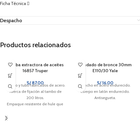
Ficha Técnica
Despacho
Productos relacionados
Bomba extractora de aceites
Candado de bronce 30mm
16857 Truper
E110/30 Yale
S/
87.00
S/
16.00
Cuerpo y tubo fabricados de acero.
Gancho en acero endurecido.
Tuerca de fijación al tambo de
Cuerpo en latón endurecido.
200 litros.
Antisegueta.
Empaque resistente de hule que
evita fugas y no se deforma.