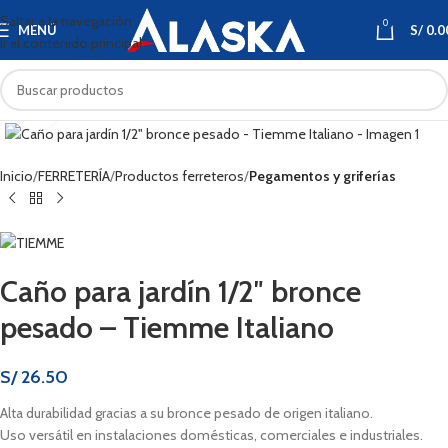
Saltar a la navegación
0
MENÚ
S/
0.0
Ir al contenido principal
Haga clic para ampliar
Inicio
FERRETERÍA
Productos ferreteros
Pegamentos y griferías
Caño para jardín 1/2″ bronce
pesado – Tiemme Italiano
S/
26.50
Alta durabilidad gracias a su bronce pesado de origen italiano.
Uso versátil en instalaciones domésticas, comerciales e industriales.