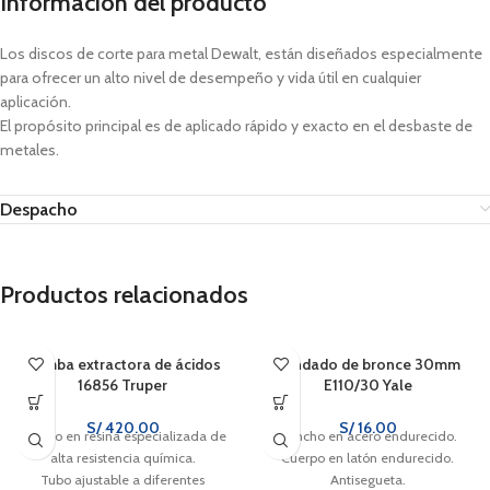
Información del producto
Los discos de corte para metal Dewalt, están diseñados especialmente
para ofrecer un alto nivel de desempeño y vida útil en cualquier
aplicación.
El propósito principal es de aplicado rápido y exacto en el desbaste de
metales.
Despacho
Productos relacionados
Bomba extractora de ácidos
Candado de bronce 30mm
16856 Truper
E110/30 Yale
S/
420.00
S/
16.00
Cuerpo en resina especializada de
Gancho en acero endurecido.
alta resistencia química.
Cuerpo en latón endurecido.
Tubo ajustable a diferentes
Antisegueta.