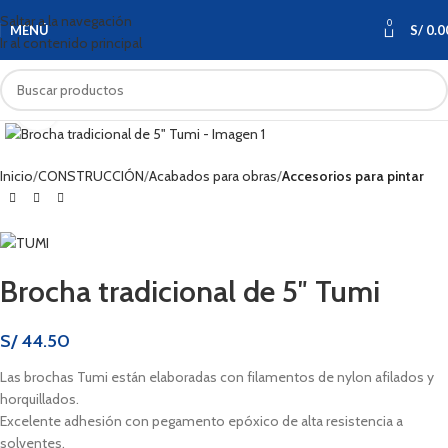
Saltar a la navegación
0
MENÚ
S/
0.0
Ir al contenido principal
Haga clic para ampliar
Inicio
CONSTRUCCIÓN
Acabados para obras
Accesorios para pintar
Brocha tradicional de 5″ Tumi
S/
44.50
Las brochas Tumi están elaboradas con filamentos de nylon afilados y
horquillados.
Excelente adhesión con pegamento epóxico de alta resistencia a
solventes.