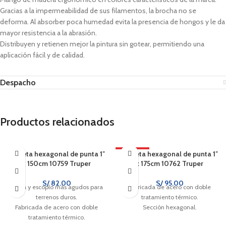
Gracias a la impermeabilidad de sus filamentos, la brocha no se
deforma. Al absorber poca humedad evita la presencia de hongos y le da
mayor resistencia a la abrasión.
Distribuyen y retienen mejor la pintura sin gotear, permitiendo una
aplicación fácil y de calidad.
Despacho
Productos relacionados
Barreta hexagonal de punta 1″
CALIENTE
Barreta hexagonal de punta 1″
x 150cm 10759 Truper
x 175cm 10762 Truper
S/
82.00
S/
95.00
Punta y escoplo más agudos para
Fabricada de acero con doble
terrenos duros.
tratamiento térmico.
Fabricada de acero con doble
Sección hexagonal.
tratamiento térmico.