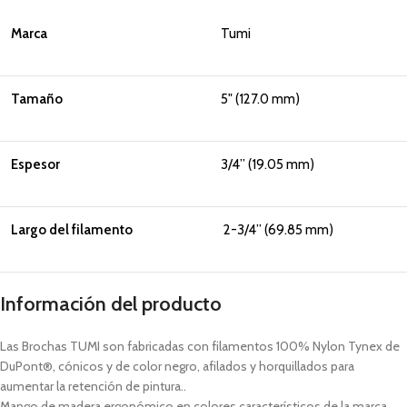
Marca
Tumi
Tamaño
5" (127.0 mm)
Espesor
3/4” (19.05 mm)
Largo del filamento
2-3/4” (69.85 mm)
Información del producto
Las Brochas TUMI son fabricadas con filamentos 100% Nylon Tynex de
DuPont®, cónicos y de color negro, afilados y horquillados para
aumentar la retención de pintura..
Mango de madera ergonómico en colores característicos de la marca.