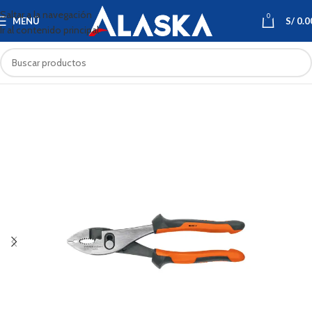
Saltar a la navegación
0
MENÚ
S/
0.0
Ir al contenido principal