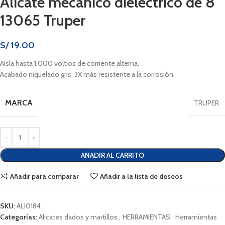
Alicate mecánico dieléctrico de 8″
13065 Truper
S/
19.00
Aísla hasta 1,000 voltios de corriente alterna.
Acabado niquelado gris, 3X más resistente a la corrosión.
MARCA
TRUPER
AÑADIR AL CARRITO
Añadir para comparar
Añadir a la lista de deseos
SKU:
ALI0184
Categorías:
Alicates dados y martillos
,
HERRAMIENTAS
,
Herramientas