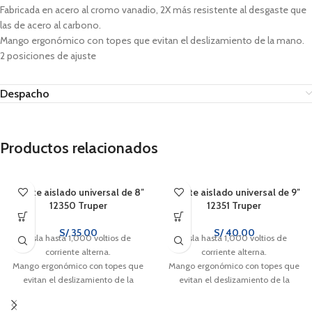
Fabricada en acero al cromo vanadio, 2X más resistente al desgaste que
las de acero al carbono.
Mango ergonómico con topes que evitan el deslizamiento de la mano.
2 posiciones de ajuste
Despacho
Productos relacionados
Alicate aislado universal de 8″
Alicate aislado universal de 9″
12350 Truper
12351 Truper
S/
35.00
S/
40.00
Aísla hasta 1,000 voltios de
Aísla hasta 1,000 voltios de
corriente alterna.
corriente alterna.
Mango ergonómico con topes que
Mango ergonómico con topes que
evitan el deslizamiento de la
evitan el deslizamiento de la
mano.
mano.
Cuchillas afiladas para cortes
Cuchillas afiladas para cortes