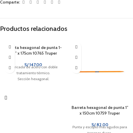
Comparte:
Productos relacionados
Barreta hexagonal de punta 1-
1/4″ x 175cm 10765 Truper
S/
147.00
Fabricada de acero con doble
tratamiento térmico.
Sección hexagonal.
Barreta hexagonal de punta 1″
x 150cm 10759 Truper
S/
82.00
Punta y escoplo más agudos para
terrenos duros.