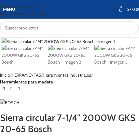
Saltar a la navegación
0
MENÚ
S/
0.0
Ir al contenido principal
Haga clic para ampliar
Inicio
HERRAMIENTAS
Herramientas industriales
Herramientas para madera
Sierra circular 7-1/4″ 2000W GKS
20-65 Bosch