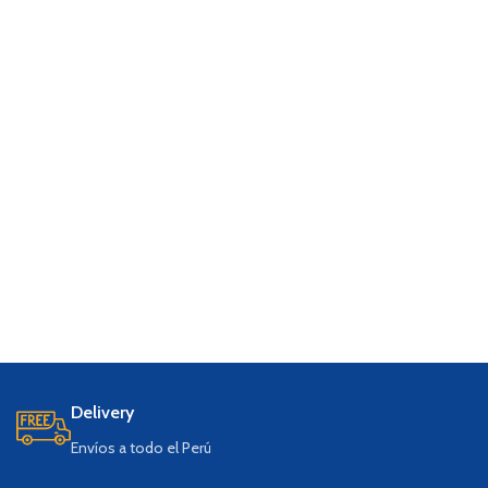
de necesidades de fijación.
Portabrocas magnético para un
cambio rápido y seguro de brocas.
Delivery
Envíos a todo el Perú