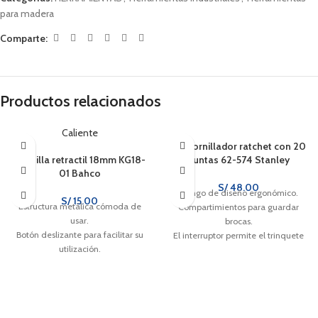
para madera
Comparte:
Productos relacionados
Caliente
Destornillador ratchet con 20
Cuchilla retractil 18mm KG18-
puntas 62-574 Stanley
01 Bahco
S/
48.00
Mango de diseño ergonómico.
S/
15.00
Estructura metálica cómoda de
Compartimientos para guardar
usar.
brocas.
Botón deslizante para facilitar su
El interruptor permite el trinquete
utilización.
en sentido horario y antihorario y la
posición bloqueada.
Aleación de acero tratada
térmicamente puntas en tamaños
populares satisfacer una variedad