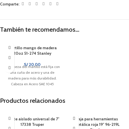
Comparte:
También te recomendamos…
Martillo mango de madera
20oz 51-274 Stanley
S/
20.00
La cabeza del martillo está fija con
una cuña de acero y una de
madera para más durabilidad.
Cabeza en Acero SAE 1045
durable y resistente.
Cabeza biselada para mayor
Productos relacionados
protección al golpear.
Alicate aislado universal de 7″
Caja para herramientas
17338 Truper
metálica roja 19″ 96-219L