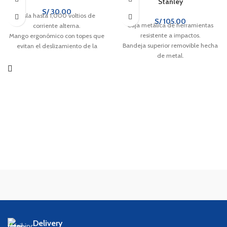
Stanley
S/
30.00
Aísla hasta 1,000 voltios de
S/
105.00
Caja metálica de herramientas
corriente alterna.
resistente a impactos.
Mango ergonómico con topes que
Bandeja superior removible hecha
evitan el deslizamiento de la
de metal.
mano.
Bisagras metálicas para mayor
Cuchillas afiladas para cortes
resistencia.
rápidos y precisos.
Broche metálico remachado, con
opción a colocar candado.
Delivery